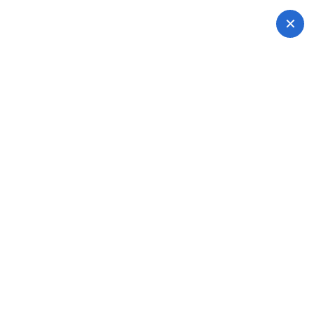
登录平台
✕
标签云列表
按标签聚合浏览相关文章
《权谋小说》女主命运反转，朝堂博弈，忠奸对立