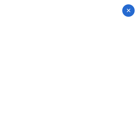
登录平台
✕
标签云列表
按标签聚合浏览相关文章
狗血剧情反转 进展梳理