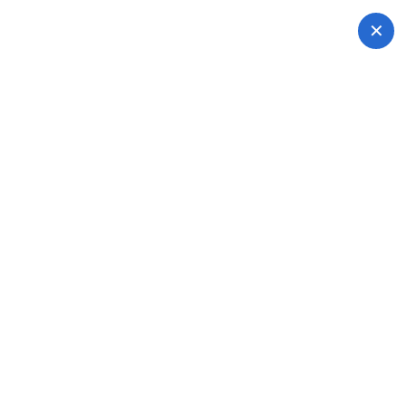
登录平台
✕
标签云列表
按标签聚合浏览相关文章
《流浪地球2》口碑争议焦点深度解析