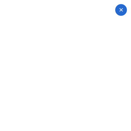
✕
率
资讯中心
联系我们
登录平台