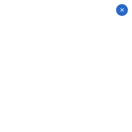
✕
率
资讯中心
联系我们
登录平台