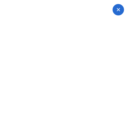
登录平台
✕
新片定档 足球赔率 进展梳
理
2026-05-19
足球赔率
行业资讯
FAQ