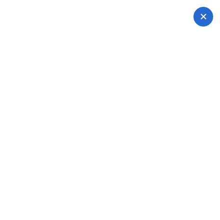
登录平台
✕
资讯中心
了解最新的行业动态和资讯信息
足球赔率 - 权谋女主朝堂权谋，忠奸较量结局反转